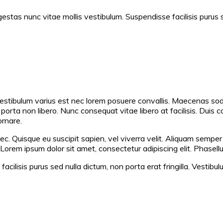
stas nunc vitae mollis vestibulum. Suspendisse facilisis purus se
Vestibulum varius est nec lorem posuere convallis. Maecenas soda
orta non libero. Nunc consequat vitae libero at facilisis. Duis c
ornare.
ec. Quisque eu suscipit sapien, vel viverra velit. Aliquam semper
 Lorem ipsum dolor sit amet, consectetur adipiscing elit. Phasel
ilisis purus sed nulla dictum, non porta erat fringilla. Vestibulu