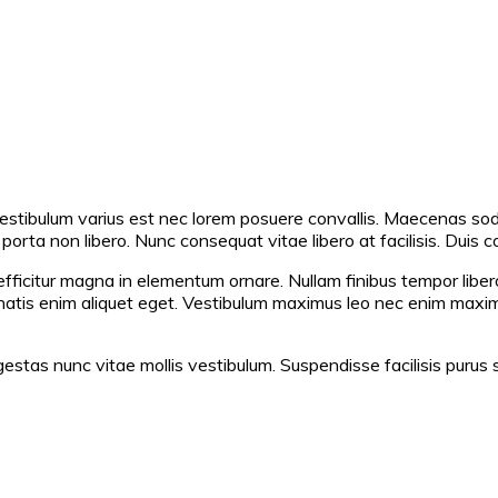
Vestibulum varius est nec lorem posuere convallis. Maecenas soda
orta non libero. Nunc consequat vitae libero at facilisis. Duis co
efficitur magna in elementum ornare. Nullam finibus tempor liber
enatis enim aliquet eget. Vestibulum maximus leo nec enim maximus
stas nunc vitae mollis vestibulum. Suspendisse facilisis purus se