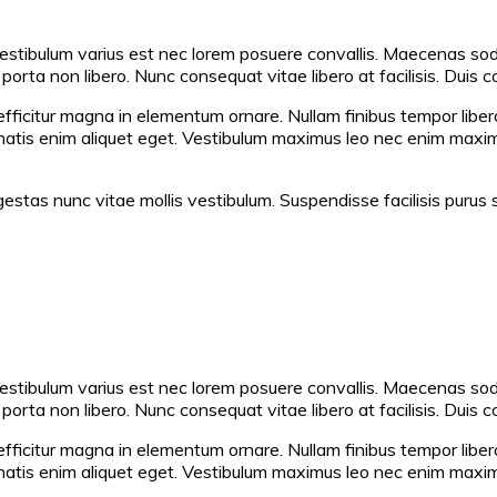
Vestibulum varius est nec lorem posuere convallis. Maecenas soda
orta non libero. Nunc consequat vitae libero at facilisis. Duis co
efficitur magna in elementum ornare. Nullam finibus tempor liber
enatis enim aliquet eget. Vestibulum maximus leo nec enim maximus
stas nunc vitae mollis vestibulum. Suspendisse facilisis purus se
Vestibulum varius est nec lorem posuere convallis. Maecenas soda
orta non libero. Nunc consequat vitae libero at facilisis. Duis co
efficitur magna in elementum ornare. Nullam finibus tempor liber
enatis enim aliquet eget. Vestibulum maximus leo nec enim maximus