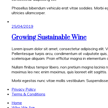
Phasellus bibendum vehicula erat vitae sodales. Morbi ege
ultricies ullamcorper.
Posted
25/04/2019
on
Growing Sustainable Wine
Lorem ipsum dolor sit amet, consectetur adipiscing elit. 
Pellentesque turpis arcu, condimentum at vulputate quis, p
scelerisque aliquam. Proin efficitur magna in elementum 
Nullam finibus tempor libero, non pretium magna lacinia n
maximus leo nec enim maximus, quis laoreet elit sagittis.
Morbi egestas nunc vitae mollis vestibulum. Suspendisse fac
Privacy Policy
Terms & Conditions
Home
Who We Are