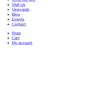
Visit Us
Vineyards
Blog
Events
Contact
Shop
Cart
My account